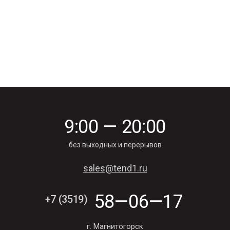
value of type null in
/home/g/greengroup/greengroup74.ru/public_html/wp-
content/themes/greengroup/template-object.php on line 21
9:00 — 20:00
без выходных и перерывов
sales@tend1.ru
58—06—17
+7 (3519)
г. Магнитогорск