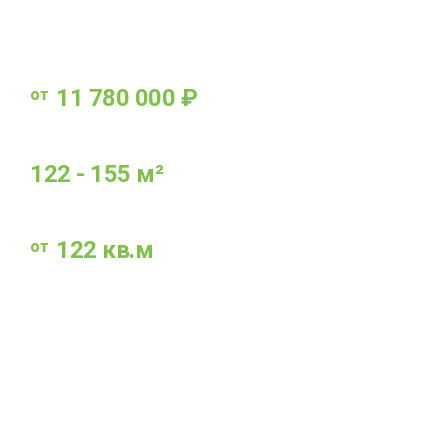
и высоким уровнем жизни
11 780 000 ₽
от
СТОИМОСТЬ ТАУНХАУСОВ
122 - 155 м²
ЖИЛАЯ ПЛОЩАДЬТАУНХАУСОВ
122 кв.м
от
ЖИЛАЯ ПЛОЩАДЬ