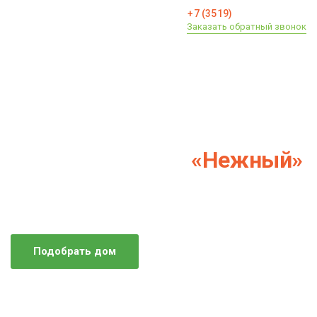
58—06—17
+7 (3519)
Заказать обратный звонок
Уютный поселок
«Нежный»
в формате европейского
городка
Подобрать дом
Востребованный поселок в западной части
города, отличающийся особой атмосферой